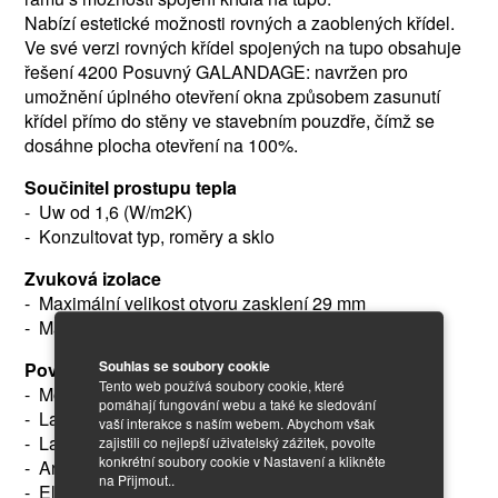
Nabízí estetické možnosti rovných a zaoblených křídel.
Ve své verzi rovných křídel spojených na tupo obsahuje
řešení 4200 Posuvný GALANDAGE: navržen pro
umožnění úplného otevření okna způsobem zasunutí
křídel přímo do stěny ve stavebním pouzdře, čímž se
dosáhne plocha otevření na 100%.
Součinitel prostupu tepla
- Uw od 1,6 (W/m2K)
- Konzultovat typ, roměry a sklo
Zvuková izolace
- Maximální velikost otvoru zasklení 29 mm
- Maximální zvuková izolace Rw = 39 dBA
Souhlas se soubory cookie
Povrchové úpravy
Tento web používá soubory cookie, které
- Možnost dvoubarevnosti
pomáhají fungování webu a také ke sledování
- Lakované barvy (RAL, metalické a texturované)
vaší interakce s naším webem. Abychom však
- Lakované imitace dřeva
zajistili co nejlepší uživatelský zážitek, povolte
konkrétní soubory cookie v Nastavení a klikněte
- Antibakteriální lakování
na Přijmout..
- Eloxování