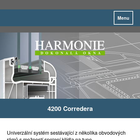
Menu
4200 Corredera
Univerzální systém sestávající z několika obvodových
rámů s možností spojení křídla na tupo.