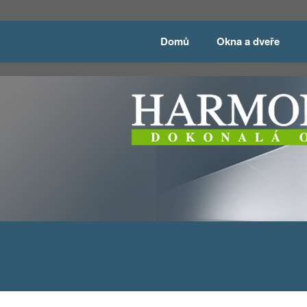
Domů
Okna a dveře