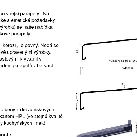
ou vnější parapety . Na
cké a estetické požadavky
 výrobků se naše nabídka
íkové parapety.
i korozi , je pevný. Nedá se
ově upravenými výrobky.
astovými krytkami v
vedení parapetů v barvách
vyrobeny z dřevotřískových
artem HPL (ve stejné kvalitě
y kuchyňských linek).
osti: