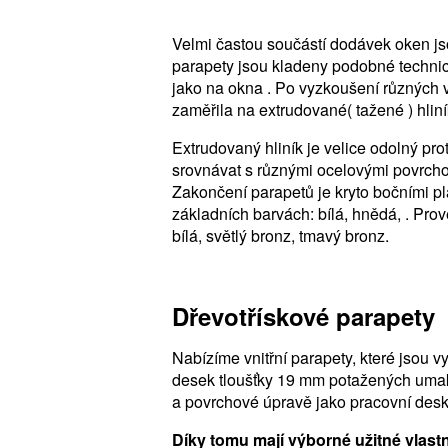
Velmi častou součástí dodávek oken js
parapety jsou kladeny podobné techni
jako na okna . Po vyzkoušení různých
zaměřila na extrudované( tažené ) hlin
Extrudovaný hliník je velice odolný prot
srovnávat s různými ocelovými povrch
Zakončení parapetů je kryto bočními pl
základních barvách: bílá, hnědá, . Pro
bílá, světlý bronz, tmavý bronz.
Dřevotřískové parapety
Nabízíme vnitřní parapety, které jsou 
desek tloušťky 19 mm potažených umak
a povrchové úpravě jako pracovní desk
Díky tomu mají výborné užitné vlastn