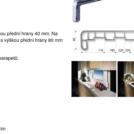
kou přední hrany 40 mm. Na
 s výškou přední hrany 80 mm
parapetů:
iím