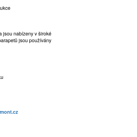
rukce
 a jsou nabízeny v široké
parapetů jsou používány
ku
mont.cz